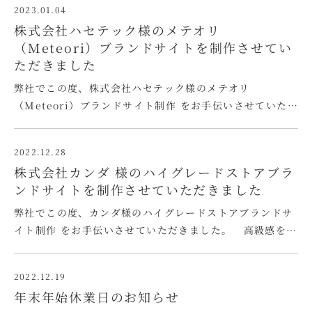
2023.01.04
らゆる周辺機器が 一堂に会する、ものづくりの総合見本
株式会社ハセテック様のメテオリ
市。 前々回（201 …
（Meteori）ブランドサイトを制作させてい
ただきました
弊社でこの度、株式会社ハセテック様のメテオリ
（Meteori）ブランドサイト制作 をお手伝いさせていただ
きました。 WordPressにPayPayとStripeのEC機能を
設置いたしました。 また、真鍮オーダーカットを主とし
2022.12.28
た構成にリニューアル。 オーダーカットに関し …
株式会社カンダ 様のハイグレードストアブラ
ンドサイトを制作させていただきました
弊社でこの度、カンダ様のハイグレードストアブランドサ
イト制作 をお手伝いさせていただきました。 高級感を損
なわず、かつシンプルで使いやすいサイトです。 是非、一
度訪問してみてください。 →誠晃舎ウェブチーム
2022.12.19
「AKATSUKI」による今回の カンダ様ハイグレードス
年末年始休業日のお知らせ
トア …