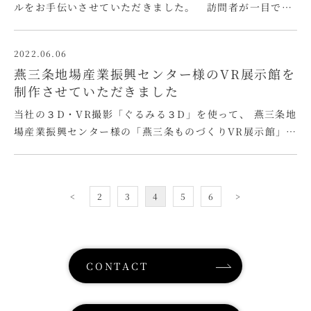
ルをお手伝いさせていただきました。 訪問者が一目で何
の商品を扱っているか分かるように 意識してデザインさせ
ていただきました。 サイトへの訪問者が目的の商品にた
2022.06.06
どりついて、 購入に至るまでの導線をわかりやす …
燕三条地場産業振興センター様のVR展示館を
制作させていただきました
当社の３D・VR撮影「ぐるみる３D」を使って、 燕三条地
場産業振興センター様の「燕三条ものづくりVR展示館」を
制作させていただきました。 燕三条地場産業振興センター
様は、きたる6月22日(水)～24日(金)に東京ビッグサイト
にて開催される 「第27回機械要素技術展」に地域企業18
<
2
3
4
5
6
>
社の皆様と共同出展 …
CONTACT