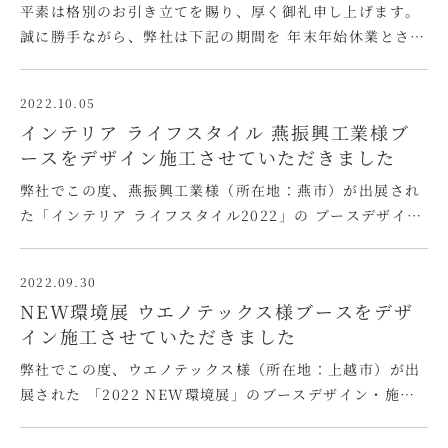
平素は格別のお引き立てを賜り、厚く御礼申し上げます。
誠に勝手ながら、弊社は下記の期間を 年末年始休業とさせ
ていただきます。 【年末年始休業期間】 2022年12月30
日（金）から2023年1月3日（火）まで 休業期間中は何
2022.10.05
かとご迷惑をおかけいたしますが、 何卒ご了承 …
インテリア ライフスタイル 燕振興工業様ブ
ースをデザイン施工させていただきました
弊社でこの度、燕振興工業様（所在地：燕市）が出展され
た「インテリア ライフスタイル2022」の ブースデザイ
ン・施工をお手伝いさせていただきました。 燕振興工業株
式会社様は洋食器製造やカーブミラー・道路標識の製造と
2022.09.30
多様な事業を 展開されているメーカー様です。 洋食器は
NEW環境展 ウエノテックス様ブースをデザ
「SUNAO」「nagomi …
イン施工させていただきました
弊社でこの度、ウエノテックス様（所在地：上越市）が出
展された 「2022 NEW環境展」のブースデザイン・施工
をお手伝いさせていただきました。 破砕機等の環境機械や
産業機械を製造するウエノテックス株式会社様。 環境ビジ