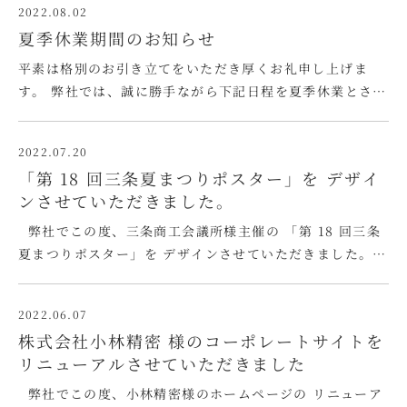
2022.08.02
ネスの展開をテーマにした展示会「NEW環境展」に、大
夏季休業期間のお知らせ
型機械３台展示で臨まれまし …
平素は格別のお引き立てをいただき厚くお礼申し上げま
す。 弊社では、誠に勝手ながら下記日程を夏季休業とさせ
ていただきます。 ■夏季休業期間 2022年８月13日(土)～
８月16日(火) 休業期間中にいただいたお問合せについて
2022.07.20
は、 営業開始日以降に順次回答させていただきます。 皆
「第 18 回三条夏まつりポスター」を デザイ
様には大変ご不便をお …
ンさせていただきました。
弊社でこの度、三条商工会議所様主催の 「第 18 回三条
夏まつりポスター」を デザインさせていただきました。
「心に希望の華を咲かせる」をコンセプトに、 花火に心を
癒されるシーンをドラマティックにまとめました。 昨日か
2022.06.07
ら各所で掲示されているようです。 街で見かけた際は、是
株式会社小林精密 様のコーポレートサイトを
非一度足 …
リニューアルさせていただきました
弊社でこの度、小林精密様のホームページの リニューア