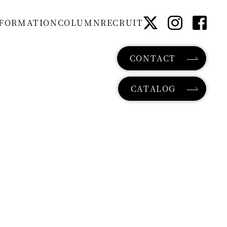
F
O
R
M
A
T
I
O
N
C
O
L
U
M
N
R
E
C
R
U
I
T
CONTACT
CATALOG