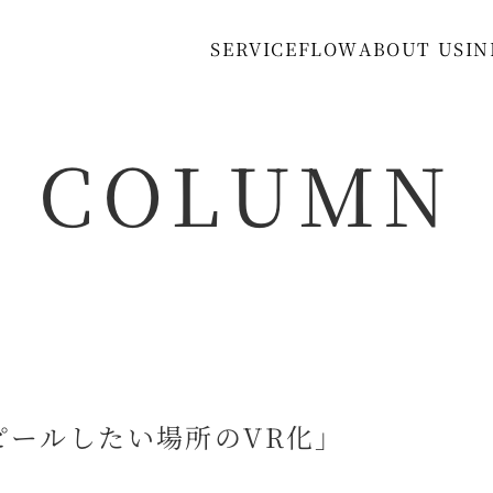
S
E
R
V
I
C
E
F
L
O
W
A
B
O
U
T
U
S
I
N
COLUMN
「アピールしたい場所のVR化」