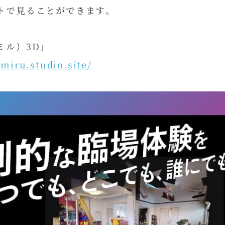
トで見ることができます。
ミル）3D」
umiru.studio.site/