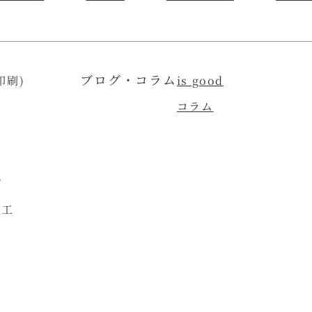
ブログ・コラム
印刷)
is good
コラム
グ
施工