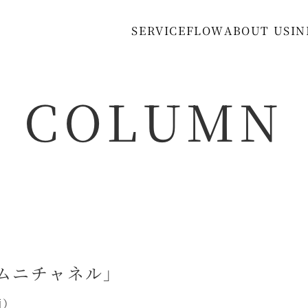
S
E
R
V
I
C
E
F
L
O
W
A
B
O
U
T
U
S
I
N
COLUMN
「オムニチャネル」
画）