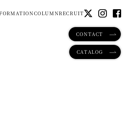
F
O
R
M
A
T
I
O
N
C
O
L
U
M
N
R
E
C
R
U
I
T
CONTACT
CATALOG