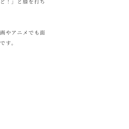
ど！」と膝を打ち
画やアニメでも面
です。