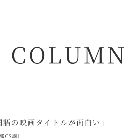
S
E
R
V
I
C
E
F
L
O
W
A
B
O
U
T
U
S
I
N
COLUMN
「中国語の映画タイトルが面白い」
部CS課）