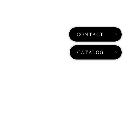
F
O
R
M
A
T
I
O
N
C
O
L
U
M
N
R
E
C
R
U
I
T
CONTACT
CATALOG